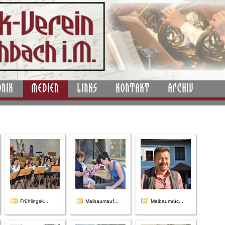
ONIK
MEDIEN
LINKS
KONTAKT
ARCHIV
Frühlingsk...
Maibaumauf...
Maibaumrüc...