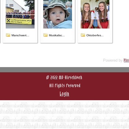
Marschwert...
Musikalisc...
Oktoberfes...
Powered by
Pho
© 2022 MV-Hirschbach
All Rights Reserved
Login